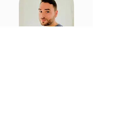
"Il n’y a rien de plus humain
que de vouloir être vu,
entendu, et soutenu dans
son authenticité."