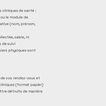
 cliniques de santé :
t ou le module de
rative (nom, prénom,
ectée, saisie, ni
 de suivi
siers physiques sont
 de vos rendez-vous et
cliniques (format papier)
être détruits de manière