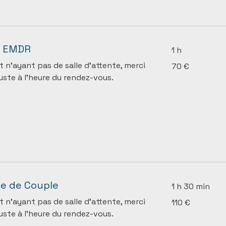
 EMDR
1 h
70
t n’ayant pas de salle d’attente, merci
70 €
euros
juste à l’heure du rendez-vous.
e de Couple
1 h 30 min
110
t n’ayant pas de salle d’attente, merci
110 €
euros
juste à l’heure du rendez-vous.