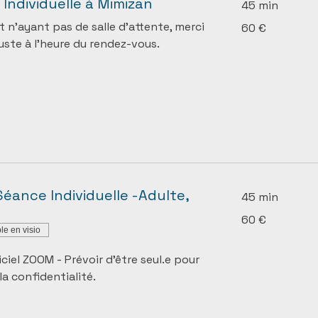
Individuelle à Mimizan
45 min
60
t n’ayant pas de salle d’attente, merci
60 €
euros
juste à l’heure du rendez-vous.
 Séance Individuelle -Adulte,
45 min
60
60 €
euros
le en visio
iciel ZOOM - Prévoir d'être seul.e pour
la confidentialité.