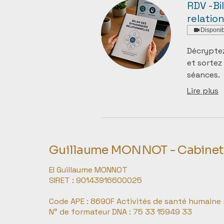
RDV -Bi
relatio
Disponib
Décrypte
et sortez
séances.
Lire plus
Guillaume MONNOT - Cabinet d
EI Guillaume MONNOT
SIRET : 90143916600025
Code APE : 8690F Activités de santé humaine n
N° de formateur DNA : 75 33 15949 33