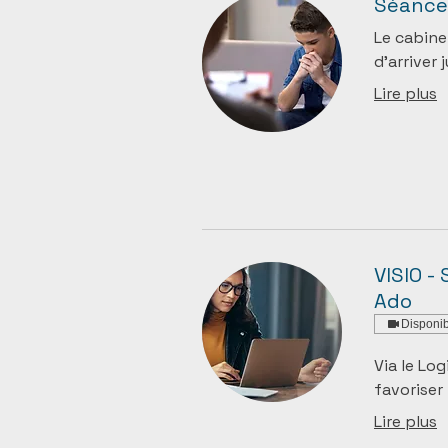
Séance 
Le cabine
d’arriver 
Lire plus
VISIO -
Ado
Disponib
Via le Log
favoriser 
Lire plus