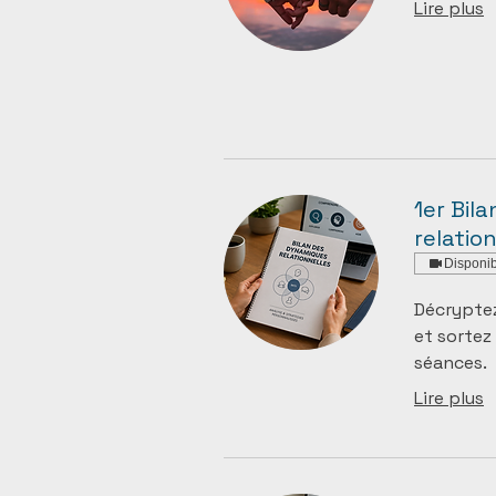
Lire plus
1er Bil
relatio
Disponib
Décrypte
et sortez
séances.
Lire plus