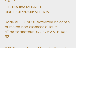
EI Guillaume MONNOT
SIRET :
90143916600025
Code APE : 8690F Activités de santé
humaine non classées ailleurs
N° de formateur DNA :
75 33 15949
33
© 2035 by Guillaume Monnot - Cabinet
de Psychothérapie et EMDR - Landes.
07.77.69.33.84
guillaume.monnot@gmail.com
38, avenue de Bayonne
40200 Mimizan, France