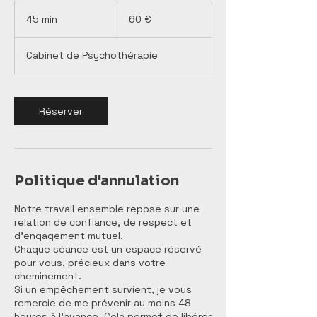
60
euros
45 min
4
60 €
5
m
Cabinet de Psychothérapie
i
n
Réserver
Politique d'annulation
Notre travail ensemble repose sur une
relation de confiance, de respect et
d'engagement mutuel.
Chaque séance est un espace réservé
pour vous, précieux dans votre
cheminement.
Si un empêchement survient, je vous
remercie de me prévenir au moins 48
heures à l’avance. Cela permet de libérer